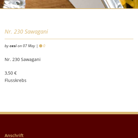
Nr. 230 Sawagani
by
cesi
on 07 May |
0
Nr. 230 Sawagani
3,50 €
Flusskrebs
Anschrift