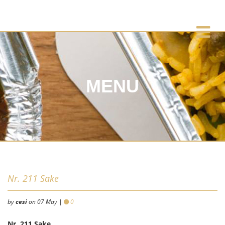
MENU
Nr. 211 Sake
by
cesi
on 07 May |
0
Nr. 211 Sake