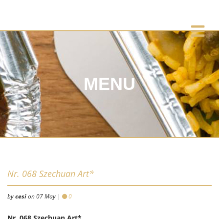
MENU
Nr. 068 Szechuan Art*
by
cesi
on 07 May |
0
Nr. 068 Szechuan Art*