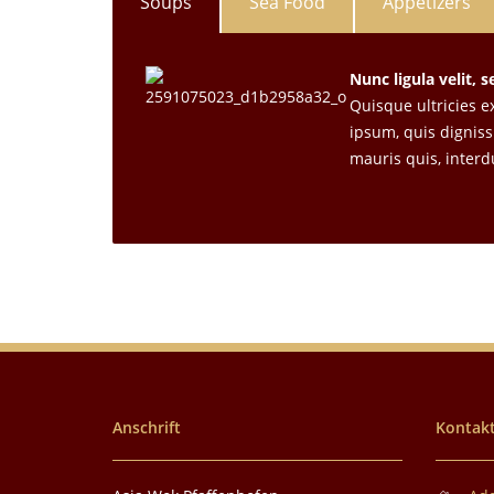
Soups
Sea Food
Appetizers
Nunc ligula velit, 
Quisque ultricies e
ipsum, quis dignissi
mauris quis, interd
Anschrift
Kontakt