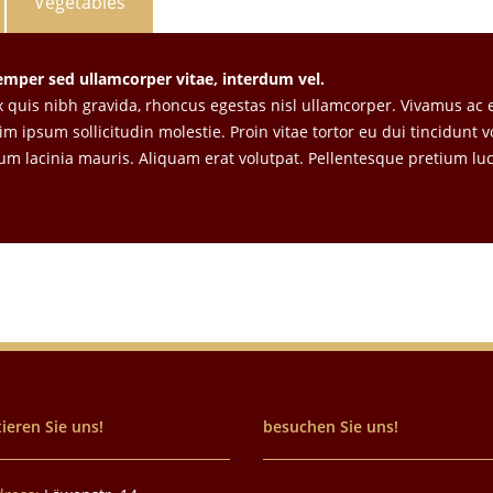
Vegetables
semper sed ullamcorper vitae, interdum vel.
x quis nibh gravida, rhoncus egestas nisl ullamcorper. Vivamus ac 
m ipsum sollicitudin molestie. Proin vitae tortor eu dui tincidunt v
um lacinia mauris. Aliquam erat volutpat. Pellentesque pretium luc
ieren Sie uns!
besuchen Sie uns!