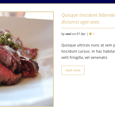
Quisque tincidunt bibendu
dictumst eget ante.
by
cesi
on 01 Apr |
3
Quisque ultrices nunc at sem p
tincidunt cursus. In hac habit
velit fringilla, vel venenatis
read more