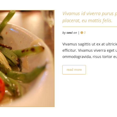
Vivamus id viverra purus 
placerat, eu mattis felis.
by
cesi
on |
0
Vivamus sagittis ut ex at ultric
efficitur. Vivamus viverra ege
ommodogravida, risus tortor 
read more