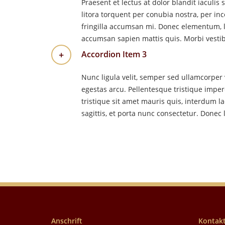
Praesent et lectus at dolor blandit iaculis
litora torquent per conubia nostra, per in
fringilla accumsan mi. Donec elementum, la
accumsan sapien mattis quis. Morbi vestibu
Accordion Item 3
Nunc ligula velit, semper sed ullamcorper 
egestas arcu. Pellentesque tristique imperd
tristique sit amet mauris quis, interdum l
sagittis, et porta nunc consectetur. Donec 
Anschrift
Kontakt