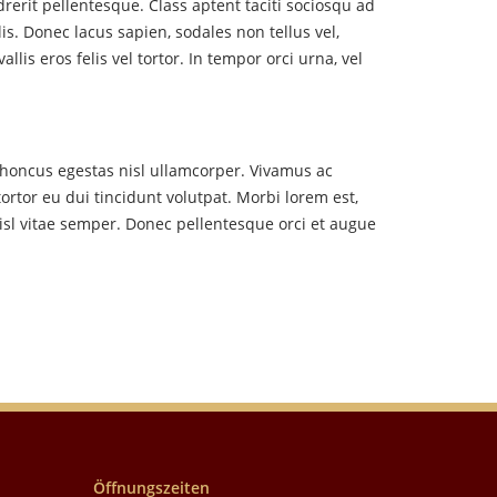
drerit pellentesque. Class aptent taciti sociosqu ad
s. Donec lacus sapien, sodales non tellus vel,
is eros felis vel tortor. In tempor orci urna, vel
 rhoncus egestas nisl ullamcorper. Vivamus ac
ortor eu dui tincidunt volutpat. Morbi lorem est,
nisl vitae semper. Donec pellentesque orci et augue
Öffnungszeiten