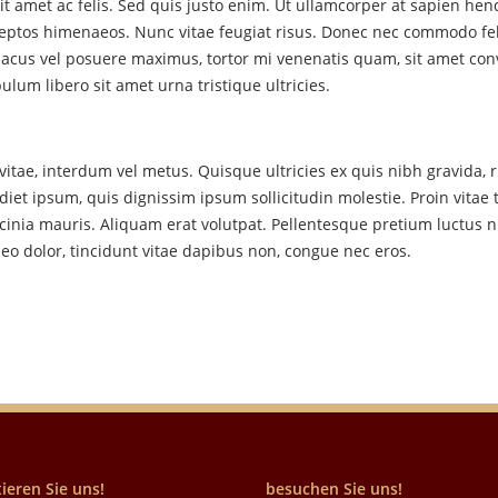
 sit amet ac felis. Sed quis justo enim. Ut ullamcorper at sapien hen
ceptos himenaeos. Nunc vitae feugiat risus. Donec nec commodo feli
cus vel posuere maximus, tortor mi venenatis quam, sit amet convall
lum libero sit amet urna tristique ultricies.
vitae, interdum vel metus. Quisque ultricies ex quis nibh gravida,
iet ipsum, quis dignissim ipsum sollicitudin molestie. Proin vitae t
acinia mauris. Aliquam erat volutpat. Pellentesque pretium luctus 
leo dolor, tincidunt vitae dapibus non, congue nec eros.
ieren Sie uns!
besuchen Sie uns!